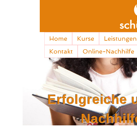
Home
Kurse
Leistungen
Kontakt
Online-Nachhilfe
Erfolgreiche 
Nachhilf